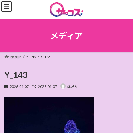
コ
ナ
ン
ビ
テ
ゲ
ン
ー
ツ
シ
へ
ョ
メディア
ス
ン
キ
に
ッ
移
プ
動
HOME
Y_143
Y_143
Y_143
最
2026-01-07
2026-01-07
管理人
終
更
新
日
時
: