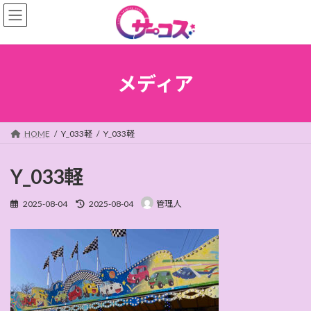
コ
ナ
ン
ビ
テ
ゲ
ン
ー
ツ
シ
へ
ョ
メディア
ス
ン
キ
に
ッ
移
プ
動
HOME
Y_033軽
Y_033軽
Y_033軽
最
2025-08-04
2025-08-04
管理人
終
更
新
日
時
: