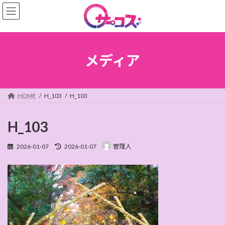
コ
ナ
ン
ビ
テ
ゲ
ン
ー
ツ
シ
へ
ョ
メディア
ス
ン
キ
に
ッ
移
プ
動
HOME
H_103
H_103
H_103
最
2026-01-07
2026-01-07
管理人
終
更
新
日
時
: