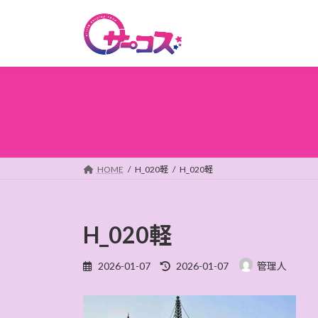
コ
ナ
ン
ビ
テ
ゲ
ン
ー
ツ
シ
へ
ョ
ス
ン
キ
に
ッ
移
プ
動
HOME
H_020軽
H_020軽
H_020軽
最
2026-01-07
2026-01-07
管理人
終
更
新