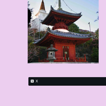
日
時
:
X