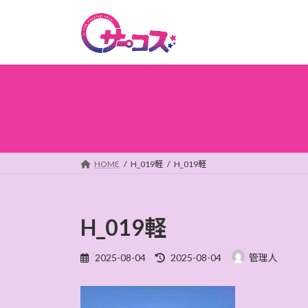
コ
ナ
ン
ビ
テ
ゲ
ン
ー
ツ
シ
へ
ョ
ス
ン
キ
に
ッ
移
プ
動
HOME
H_019軽
H_019軽
H_019軽
最
2025-08-04
2025-08-04
管理人
終
更
新