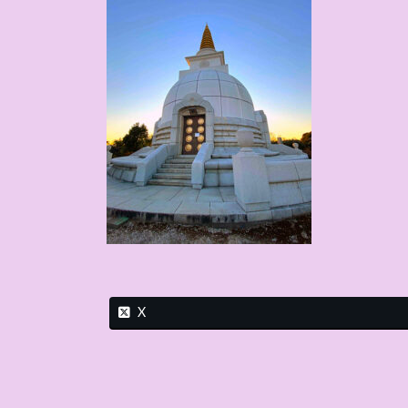
日
時
:
X