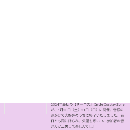
続きを読む
【サーコス 】6月 開催決定☆
お知らせ
2024-04-15
今回もまたまた「遊園地よみうりランド」に
て、6月1日（土）2日（日）に開催が決定しま
した！！！ 初心者さんも玄人さん？も、思い想
いのコスプレを満喫しちゃいましょう〜！ 【サ
ーコス】スタッフ一同、皆さまのお越しをお待
ちして […]
続きを読む
第３回【サーコス】終了いたしました☆
お知らせ
2024-01-22
2024年最初の【サーコス】Circle Cosplay Zone
が、1月20日（土）21日（日）に開催、皆様の
おかげで大好評のうちに終了いたしました。両
日とも雨に降られ、気温も寒い中、参加者の皆
さんが工夫して楽しんで […]