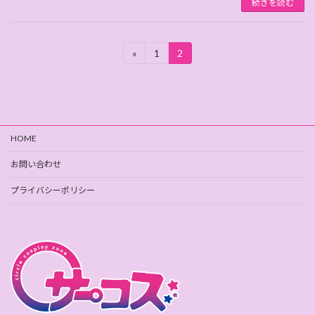
続きを読む
投
«
1
2
固
固
定
定
稿
ペ
ペ
ー
ー
の
ジ
ジ
ペ
HOME
ー
お問い合わせ
ジ
プライバシーポリシー
送
り