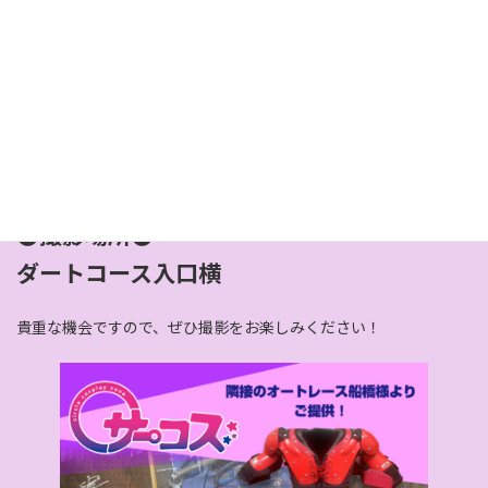
明日11月９日（土）開催の【サーコス】in 船橋ケイバでは、
特別
新
日
に隣接のサテライト船橋様からオートレースのバイクとプロテクタ
時
ーのご提供があります！
:
プロテクターを装着してバイクにまたがっての撮影OK☆
●撮影時間●
11:00〜14:00
●撮影場所●
ダートコース入口横
貴重な機会ですので、ぜひ撮影をお楽しみください！