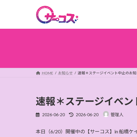
コ
ナ
ン
ビ
テ
ゲ
ン
ー
ツ
シ
へ
ョ
ス
ン
キ
に
ッ
移
プ
動
HOME
お知らせ
速報＊ステージイベント中止のお知
速報＊ステージイベン
最
2026-06-20
2026-06-20
管理人
終
更
本日（6/20）開催中の【サーコス】in 船橋
新