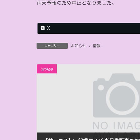
日
雨天予報のため中止となりました。
時
:
X
お知らせ
、
情報
カテゴリー
前の記事