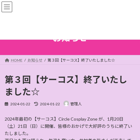
コ
ナ
ン
ビ
テ
ゲ
ン
ー
ツ
シ
へ
ョ
お知らせ
ス
ン
キ
に
ッ
移
プ
動
HOME
お知らせ
第３回【サーコス】終了いたしました☆
第３回【サーコス】終了いたし
ました☆
最
2024-01-22
2024-01-22
管理人
終
更
2024年最初の【サーコス】Circle Cosplay Zone が、1月20日
新
日
（土）21日（日）に開催、皆様のおかげで大好評のうちに終了い
時
たしました。
: