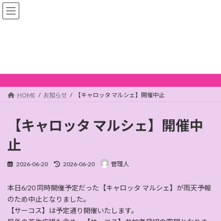
コ
ナ
ン
ビ
テ
ゲ
ン
ー
ツ
シ
へ
ョ
お知らせ
ス
ン
キ
に
ッ
移
プ
動
HOME
お知らせ
【キャロッタ マルシェ】開催中止
【キャロッタ マルシェ】開催中
止
最
2026-06-20
2026-06-20
管理人
終
更
本日6/20 同時開催予定だった【キャロッタ マルシェ】が雨天予報
新
日
のため中止となりました。
時
【サーコス】は予定通り開催いたします。
: